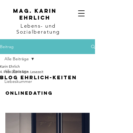
Mag. karin
ehrlich
Lebens- und
Sozialberatung
Beitrag
Alle Beiträge
Karin Ehrlich
Alle Beiträge
4. Feb. 2024
6 Min. Lesezeit
Blog EHRLICH-KEITEN
Liebeskummer
Onlinedating