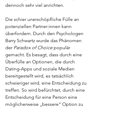
dennoch sehr viel anrichten.
Die schier unerschöpfliche Fülle an 
potenziellen Partner:innen kann 
überfordern. Durch den Psychologen 
Barry Schwartz wurde das Phänomen 
der 
Paradox of Choice
 populär 
gemacht. Es besagt, dass durch eine 
Überfülle an Optionen, die durch 
Dating-Apps und soziale Medien 
bereitgestellt wird, es tatsächlich 
schwieriger wird, eine Entscheidung zu 
treffen. So wird befürchtet, durch eine 
Entscheidung für eine Person eine 
möglicherweise „bessere“ Option zu 
verpassen. In eine ähnliche Kerbe 
schlägt 
FOMO – Fear of Missing Out
 – 
die Angst davor, eine lohnende 