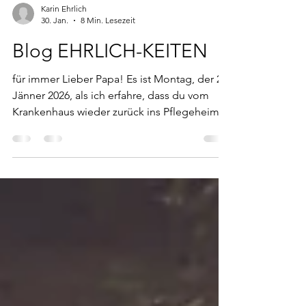
Karin Ehrlich
30. Jan.
8 Min. Lesezeit
Blog EHRLICH-KEITEN
für immer Lieber Papa! Es ist Montag, der 26.
Jänner 2026, als ich erfahre, dass du vom
Krankenhaus wieder zurück ins Pflegeheim
kannst. Aber nicht, weil du dich erholt hast,
sondern weil man für dich nichts mehr tun
kann. Wenn ein Elternteil über 80 Jahre alt
wird und jeden Tag körperlich sichtlich
abbaut, kann einem das sehr zu denken
geben. Also sitze ich hier, bin rastlos und
ängstlich und durchforste mehrere
Fotostapel auf der Suche nach Bildern von
dir. Einige sind nach