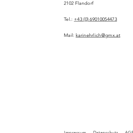
2102 Flandorf
Tel.:
+43 (0) 69010054473
Mail:
karinehrlich@gmx.at
Impressum
Datenschutz
AG